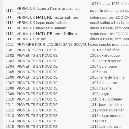
1077 blanc / 1078 chêne
VERNILUX, laque à l'huile, aspect mat-
1115
pour l'intérieur, aussi p
satiné
NATURE mate-satinée
1115
VERNILUX
selon nuancier ECO-CH
1115
VERNILUX laque mate-satinée
émail satiné à l'huile,
1116
VERNILUX blanc semi-brillant
émail à l'huile, sémi-bril
NATURE semi-brillant
1116
VERNILUX
selon nuancier ECO-CH
1116
VERNILUX teinté
émail à l'huile, sémi-br
1211
PRIMAIRE POUR LAQUES, SANS SOLVANT
sous-couche pour bois à n
1301
PIGMENTS EN POUDRE
1301 noir d'ébène
1302
PIGMENTS EN POUDRE
1302 oxyde rouge
1303
PIGMENTS EN POUDRE
1303 terre d'ombre
1304
PIGMENTS EN POUDRE
1304 ocre rouge
1305
PIGMENTS EN POUDRE
1305 brun
1306
PIGMENTS EN POUDRE
1306 terre de Sienne
1307
PIGMENTS EN POUDRE
1307 ocre jaune
1308
PIGMENTS EN POUDRE
1308 havane
1309
PIGMENTS EN POUDRE
1309 rouge
1310
PIGMENTS EN POUDRE
1310 bleu outremer
1311
PIGMENTS EN POUDRE
1311 jaune lumière
1312
PIGMENTS EN POUDRE
1312 violet outremer
1313
PIGMENTS EN POUDRE
1313 rouge outremer
1314
PIGMENTS EN POUDRE
1314 lilas
1315
PIGMENTS EN POUDRE
1315 spinelle verte