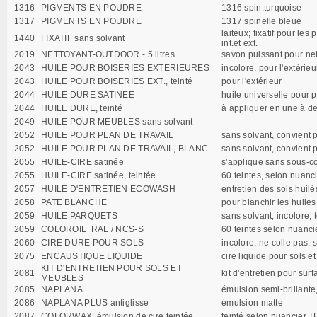
1316
PIGMENTS EN POUDRE
1316 spin.turquoise
1317
PIGMENTS EN POUDRE
1317 spinelle bleue
laiteux; fixatif pour les
1440
FIXATIF sans solvant
int.et ext.
2019
NETTOYANT-OUTDOOR - 5 litres
savon puissant pour net
2043
HUILE POUR BOISERIES EXTERIEURES
incolore, pour l'extérie
2043
HUILE POUR BOISERIES EXT., teinté
pour l'extérieur
2044
HUILE DURE SATINEE
huile universelle pour p
2044
HUILE DURE, teinté
à appliquer en une à d
2049
HUILE POUR MEUBLES sans solvant
2052
HUILE POUR PLAN DE TRAVAIL
sans solvant, convient p
2052
HUILE POUR PLAN DE TRAVAIL, BLANC
sans solvant, convient p
2055
HUILE-CIRE satinée
s'applique sans sous-co
2055
HUILE-CIRE satinée, teintée
60 teintes, selon nuanci
2057
HUILE D'ENTRETIEN ECOWASH
entretien des sols huilé
2058
PATE BLANCHE
pour blanchir les huil
2059
HUILE PARQUETS
sans solvant, incolore, 
2059
COLOROIL RAL / NCS-S
60 teintes selon nuanci
2060
CIRE DURE POUR SOLS
incolore, ne colle pas, 
2075
ENCAUSTIQUE LIQUIDE
cire liquide pour sols e
KIT D'ENTRETIEN POUR SOLS ET
2081
kit d'entretien pour sur
MEUBLES
2085
NAPLANA
émulsion semi-brillante,
2086
NAPLANA PLUS antiglisse
émulsion matte
2087
COLORWAX, émulsion de cire teintée
teinté selon nuancier 