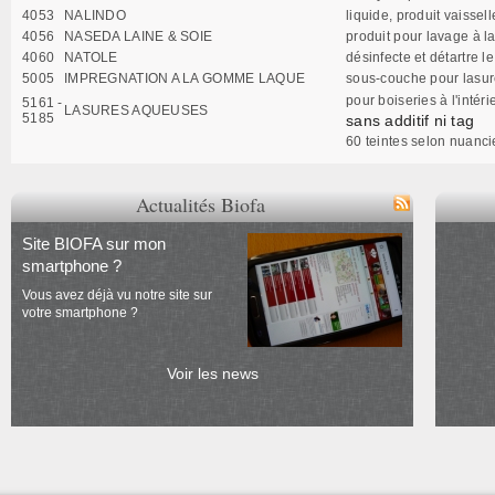
4053
NALINDO
liquide, produit vaissel
4056
NASEDA LAINE & SOIE
produit pour lavage à la
4060
NATOLE
désinfecte et détartre l
5005
IMPREGNATION A LA GOMME LAQUE
sous-couche pour lasures
pour boiseries à l'intéri
5161 -
LASURES AQUEUSES
5185
sans additif ni tag
60 teintes selon nuan
Actualités Biofa
Site BIOFA sur mon
smartphone ?
Vous avez déjà vu notre site sur
votre smartphone ?
Voir les news