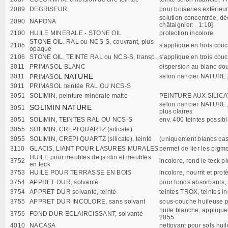
2089
DEGRISEUR
pour boiseries extérieur
solution concentrée, déc
2090
NAPONA
châtaignier: 1:10]
2100
HUILE MINERALE - STONE OIL
protection incolore
STONE OIL, RAL ou NCS-S, couvrant, plus
2105
s'applique en trois cou
opaque
2106
STONE OIL, TEINTE RAL ou NCS-S, transp.
s'applique en trois cou
3011
PRIMASOL BLANC
dispersion au blanc do
NATURE
3011
selon nancier NATURE, p
PRIMASOL
3011
PRIMASOL teintée RAL OU NCS-S
3051
SOLIMIN, peinture minérale matte
PEINTURE AUX SILICAT
selon nancier NATURE, p
SOLIMIN
NATURE
3051
plus claires
3051
SOLIMIN, TEINTES RAL OU NCS-S
env. 400 teintes possib
3055
SOLIMIN, CREPI QUARTZ (silicate)
3055
SOLIMIN, CREPI QUARTZ (silicate), teinté
(uniquement blancs cas
3110
GLACIS, LIANT POUR LASURES MURALES
permet de lier les pigm
HUILE pour meubles de jardin et meubles
3752
incolore, rend le teck p
en teck
3753
HUILE POUR TERRASSE EN BOIS
incolore, nourrit et pro
3754
APPRET DUR, solvanté
pour fonds absorbants,
3754
APPRET DUR solvanté, teinté
teintes TROX, teintes in
3755
APPRET DUR INCOLORE, sans solvant
sous-couche huileuse p
huile blanche, applique
3756
FOND DUR ECLAIRCISSANT, solvanté
2055
4010
NACASA
nettoyant pour sols huil