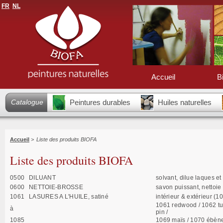
FR
NL
Accueil
B
Catalogue
Peintures durables
Huiles naturelles
Accueil
>
Liste des produits BIOFA
Liste des produits BIOFA
0500
DILUANT
solvant, dilue laques et 
0600
NETTOIE-BROSSE
savon puissant, nettoie t
1061
LASURES A L'HUILE, satiné
intérieur & extérieur (1
1061 redwood / 1062 tur
à
pin /
1085
1069 maïs / 1070 ébène 